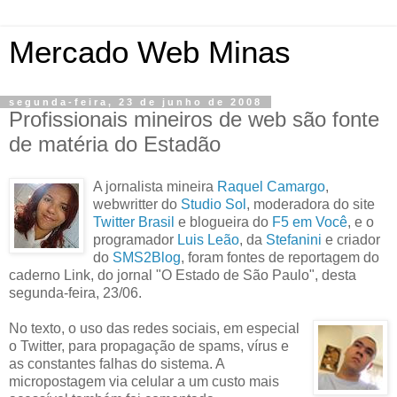
Mercado Web Minas
segunda-feira, 23 de junho de 2008
Profissionais mineiros de web são fonte
de matéria do Estadão
A jornalista mineira
Raquel Camargo
,
webwritter do
Studio Sol
, moderadora do site
Twitter Brasil
e blogueira do
F5 em Você
, e o
programador
Luis Leão
, da
Stefanini
e criador
do
SMS2Blog
, foram fontes de reportagem do
caderno Link, do jornal "O Estado de São Paulo", desta
segunda-feira, 23/06.
No texto, o uso das redes sociais, em especial
o Twitter, para propagação de spams, vírus e
as constantes falhas do sistema. A
micropostagem via celular a um custo mais