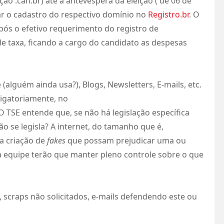
o .can.br) até a antevéspera da eleição ( de 06 de
ar o cadastro do respectivo domínio no
Registro.br
. O
pós o efetivo requerimento do registro de
 de taxa, ficando a cargo do candidato as despesas
 (alguém ainda usa?), Blogs, Newsletters, E-mails, etc.
rigatoriamente, no
SE entende que, se não há legislação específica
ão se legisla? A internet, do tamanho que é,
a criação de
fakes
que possam prejudicar uma ou
 equipe terão que manter pleno controle sobre o que
 scraps não solicitados, e-mails defendendo este ou