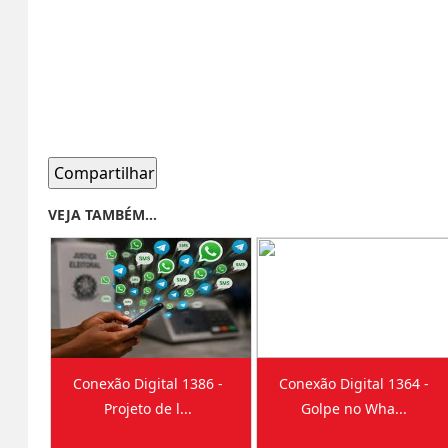
Compartilhar
VEJA TAMBÉM...
Conexão Digital 1386 -
Conexão Digital 1364 -
Projeto de l...
Golpe no Wha...