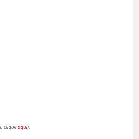
s, clique
aqui
).