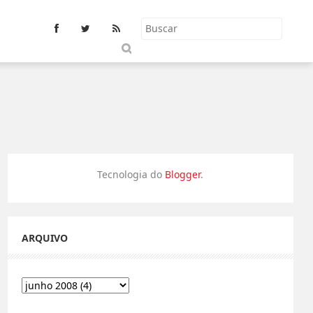
S
u
b
m
it
Tecnologia do
Blogger
.
ARQUIVO