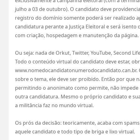
exclusivamente à campanha eleitoral (com a terminaçã
julho a 03 de outubro). O candidato deve providenci
registro do domínio somente poderá ser realizado a
candidatura perante a Justiça Eleitoral e será isento
com criação, hospedagem e manutenção da página.
Ou seja: nada de Orkut, Twitter, YouTube, Second Life
Todo o conteúdo virtual do candidato deve estar, ob
www.nomedocandidatonumerodocandidato.can.br. O T
sobre o tema, ele deve ser proibido. Então por que n
permitindo o anonimato como permite, não impede 
outra candidatura. Mesmo o próprio candidato e sua
a militância faz no mundo virtual.
Os prós da decisão: teoricamente, acaba com spams,
aquele candidato e todo tipo de briga e lixo virtual.