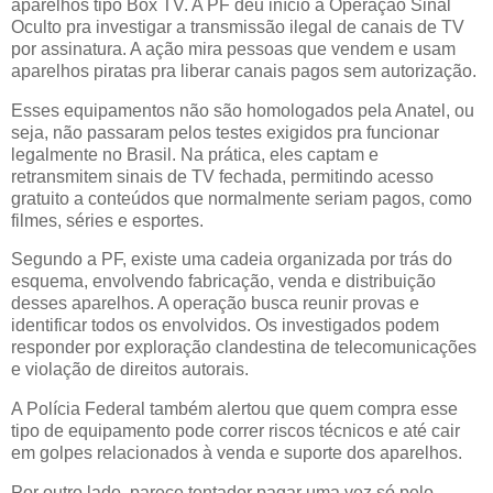
aparelhos tipo Box TV. A PF deu início à Operação Sinal
Oculto pra investigar a transmissão ilegal de canais de TV
por assinatura. A ação mira pessoas que vendem e usam
aparelhos piratas pra liberar canais pagos sem autorização.
Esses equipamentos não são homologados pela Anatel, ou
seja, não passaram pelos testes exigidos pra funcionar
legalmente no Brasil. Na prática, eles captam e
retransmitem sinais de TV fechada, permitindo acesso
gratuito a conteúdos que normalmente seriam pagos, como
filmes, séries e esportes.
Segundo a PF, existe uma cadeia organizada por trás do
esquema, envolvendo fabricação, venda e distribuição
desses aparelhos. A operação busca reunir provas e
identificar todos os envolvidos. Os investigados podem
responder por exploração clandestina de telecomunicações
e violação de direitos autorais.
A Polícia Federal também alertou que quem compra esse
tipo de equipamento pode correr riscos técnicos e até cair
em golpes relacionados à venda e suporte dos aparelhos.
Por outro lado, parece tentador pagar uma vez só pelo