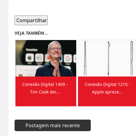
Compartilhar
VEJA TAMBÉM...
Conexão Digital 1409 -
Conexão Digital 1210 -
Tim Cook dei...
Apple aprese...
Postagem mais recente