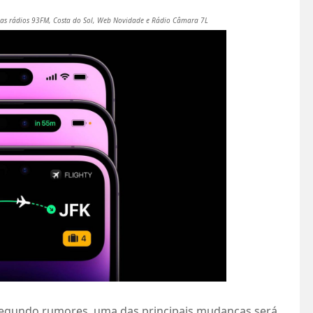
as rádios 93FM, Costa do Sol, Web Novidade e Rádio Câmara 7L
, segundo rumores, uma das principais mudanças será