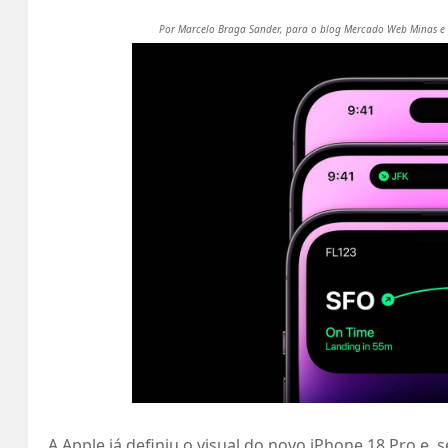
Por Marcelo Braga Sander, para o blog Mercado Web Minas e 
A Apple já definiu o visual do novo iPhone 18 Pro e