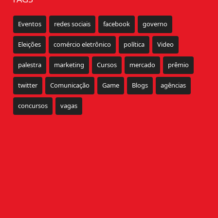
Eventos
redes sociais
facebook
governo
Eleições
comércio eletrônico
política
Video
palestra
marketing
Cursos
mercado
prêmio
twitter
Comunicação
Game
Blogs
agências
concursos
vagas