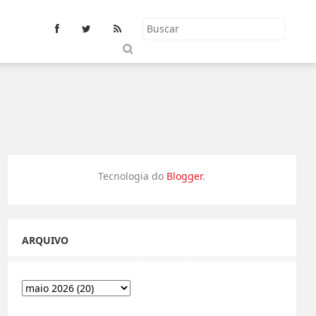
S
u
b
m
it
Tecnologia do
Blogger
.
ARQUIVO