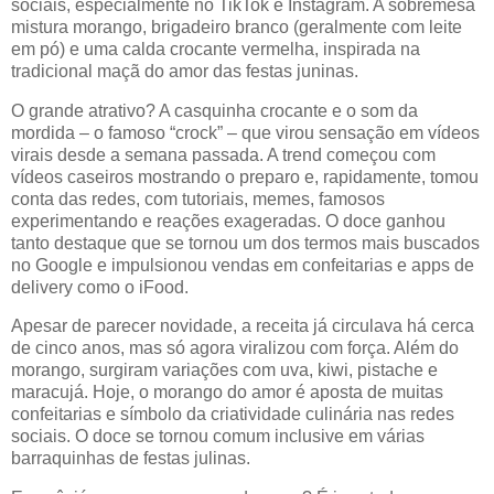
sociais, especialmente no TikTok e Instagram. A sobremesa
mistura morango, brigadeiro branco (geralmente com leite
em pó) e uma calda crocante vermelha, inspirada na
tradicional maçã do amor das festas juninas.
O grande atrativo? A casquinha crocante e o som da
mordida – o famoso “crock” – que virou sensação em vídeos
virais desde a semana passada. A trend começou com
vídeos caseiros mostrando o preparo e, rapidamente, tomou
conta das redes, com tutoriais, memes, famosos
experimentando e reações exageradas. O doce ganhou
tanto destaque que se tornou um dos termos mais buscados
no Google e impulsionou vendas em confeitarias e apps de
delivery como o iFood.
Apesar de parecer novidade, a receita já circulava há cerca
de cinco anos, mas só agora viralizou com força. Além do
morango, surgiram variações com uva, kiwi, pistache e
maracujá. Hoje, o morango do amor é aposta de muitas
confeitarias e símbolo da criatividade culinária nas redes
sociais. O doce se tornou comum inclusive em várias
barraquinhas de festas julinas.