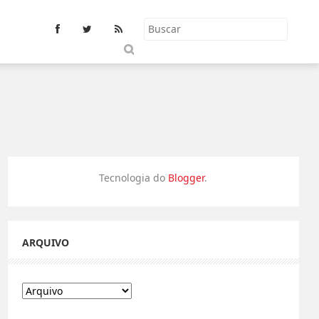
S
u
b
m
it
Tecnologia do
Blogger
.
ARQUIVO