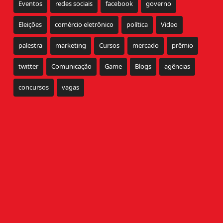
Eventos
redes sociais
facebook
governo
Eleições
comércio eletrônico
política
Video
palestra
marketing
Cursos
mercado
prêmio
twitter
Comunicação
Game
Blogs
agências
concursos
vagas