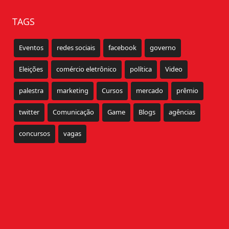
TAGS
Eventos
redes sociais
facebook
governo
Eleições
comércio eletrônico
política
Video
palestra
marketing
Cursos
mercado
prêmio
twitter
Comunicação
Game
Blogs
agências
concursos
vagas