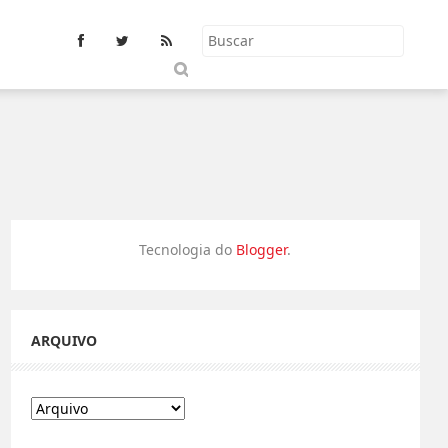
S
u
b
m
it
Tecnologia do
Blogger
.
ARQUIVO